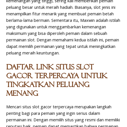
kemenangan yang tinggi, sering kali memberikan pemain
peluang besar untuk meraih hadiah. Biasanya, slot jenis ini
menampilkan fitur menarik yang membuat pemain betah
berlama-lama bermain. Sementara itu, Maxwin adalah istilah
yang digunakan untuk menggambarkan kemenangan
maksimum yang bisa diperoleh pemain dalam sebuah
permainan slot. Dengan memahami kedua istilah ini, pemain
dapat memilih permainan yang tepat untuk meningkatkan
peluang meraih keuntungan.
Daftar Link Situs Slot
Gacor Terpercaya untuk
Tingkatkan Peluang
Menang
Mencari situs slot gacor terpercaya merupakan langkah
penting bagi para pemain yang ingin serius dalam
permainan ini. Dengan memilih situs yang resmi dan memiliki
reputasi baik, pemain dapat memastikan bahwa permainan