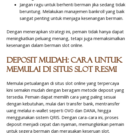
Jangan ragu untuk berhenti bermain jika sedang tidak
beruntung. Melakukan manajemen bankroll yang baik
sangat penting untuk menjaga kesenangan bermain.
Dengan menerapkan strategi ini, pemain tidak hanya dapat
meningkatkan peluang menang, tetapi juga memaksimalkan
kesenangan dalam bermain slot online.
Deposit Mudah: Cara untuk
Memulai di Situs Slot Resmi
Memulai petualangan di situs slot online yang terpercaya
kini semakin mudah dengan beragam metode deposit yang
tersedia. Pemain dapat memilih cara yang paling sesuai
dengan kebutuhan, mulai dari transfer bank, mentransfer
uang melalui e-wallet seperti OVO dan DANA, hingga
menggunakan sistem QRIS. Dengan cara-cara ini, proses
deposit menjadi cepat dan nyaman, memungkinkan pemain
untuk segera bermain dan merasakan keseruan slot.