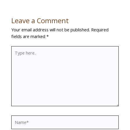
Leave a Comment
Your email address will not be published.
Required
fields are marked
*
Type
here..
Name*