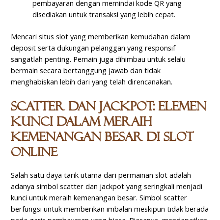
pembayaran dengan memindai kode QR yang
disediakan untuk transaksi yang lebih cepat.
Mencari situs slot yang memberikan kemudahan dalam
deposit serta dukungan pelanggan yang responsif
sangatlah penting. Pemain juga dihimbau untuk selalu
bermain secara bertanggung jawab dan tidak
menghabiskan lebih dari yang telah direncanakan.
Scatter dan Jackpot: Elemen
Kunci dalam Meraih
Kemenangan Besar di Slot
Online
Salah satu daya tarik utama dari permainan slot adalah
adanya simbol scatter dan jackpot yang seringkali menjadi
kunci untuk meraih kemenangan besar. Simbol scatter
berfungsi untuk memberikan imbalan meskipun tidak berada