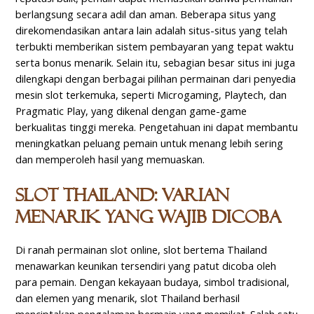
berlangsung secara adil dan aman. Beberapa situs yang
direkomendasikan antara lain adalah situs-situs yang telah
terbukti memberikan sistem pembayaran yang tepat waktu
serta bonus menarik. Selain itu, sebagian besar situs ini juga
dilengkapi dengan berbagai pilihan permainan dari penyedia
mesin slot terkemuka, seperti Microgaming, Playtech, dan
Pragmatic Play, yang dikenal dengan game-game
berkualitas tinggi mereka. Pengetahuan ini dapat membantu
meningkatkan peluang pemain untuk menang lebih sering
dan memperoleh hasil yang memuaskan.
Slot Thailand: Varian
Menarik yang Wajib Dicoba
Di ranah permainan slot online, slot bertema Thailand
menawarkan keunikan tersendiri yang patut dicoba oleh
para pemain. Dengan kekayaan budaya, simbol tradisional,
dan elemen yang menarik, slot Thailand berhasil
menciptakan pengalaman bermain yang memikat. Salah satu