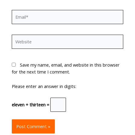
Email*
Website
Save my name, email, and website in this browser
for the next time I comment.
Please enter an answer in digits:
eleven + thirteen =